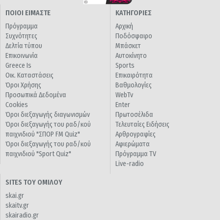
ΠΟΙΟΙ ΕΙΜΑΣΤΕ
ΚΑΤΗΓΟΡΙΕΣ
Πρόγραμμα
Αρχική
Συχνότητες
Ποδόσφαιρο
Δελτία τύπου
Μπάσκετ
Επικοινωνία
Αυτοκίνητο
Greece Is
Sports
Οικ. Καταστάσεις
Επικαιρότητα
Όροι Χρήσης
Βαθμολογίες
Προσωπικά Δεδομένα
WebTv
Cookies
Enter
Όροι διεξαγωγής διαγωνισμών
Πρωτοσέλιδα
Όροι διεξαγωγής του ραδ/κού
Τελευταίες Ειδήσεις
παιχνιδιού "ΣΠΟΡ FM Quiz"
Αρθρογραφίες
Όροι διεξαγωγής του ραδ/κού
Αφιερώματα
παιχνιδιού "Sport Quiz"
Πρόγραμμα TV
Live-radio
SITES ΤΟΥ ΟΜΙΛΟΥ
skai.gr
skaitv.gr
skairadio.gr