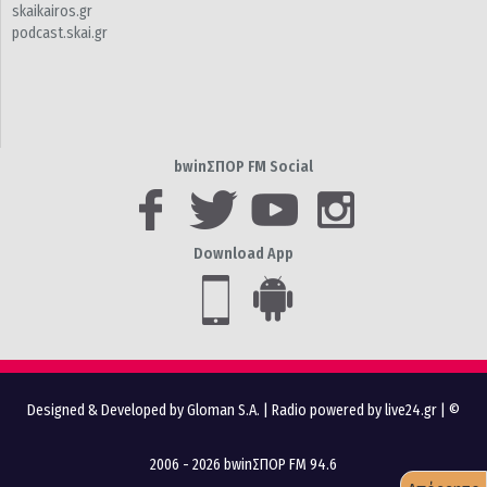
skaikairos.gr
podcast.skai.gr
bwinΣΠΟΡ FM Social
Download App
Designed & Developed by Gloman S.A.
|
Radio powered by live24.gr
| ©
2006 - 2026 bwinΣΠΟΡ FM 94.6