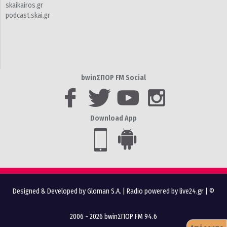
skaikairos.gr
podcast.skai.gr
bwinΣΠΟΡ FM Social
Download App
Designed & Developed by Gloman S.A.
|
Radio powered by live24.gr
| ©
2006 - 2026 bwinΣΠΟΡ FM 94.6