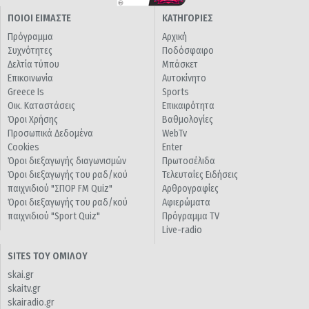
ΠΟΙΟΙ ΕΙΜΑΣΤΕ
ΚΑΤΗΓΟΡΙΕΣ
Πρόγραμμα
Αρχική
Συχνότητες
Ποδόσφαιρο
Δελτία τύπου
Μπάσκετ
Επικοινωνία
Αυτοκίνητο
Greece Is
Sports
Οικ. Καταστάσεις
Επικαιρότητα
Όροι Χρήσης
Βαθμολογίες
Προσωπικά Δεδομένα
WebTv
Cookies
Enter
Όροι διεξαγωγής διαγωνισμών
Πρωτοσέλιδα
Όροι διεξαγωγής του ραδ/κού
Τελευταίες Ειδήσεις
παιχνιδιού "ΣΠΟΡ FM Quiz"
Αρθρογραφίες
Όροι διεξαγωγής του ραδ/κού
Αφιερώματα
παιχνιδιού "Sport Quiz"
Πρόγραμμα TV
Live-radio
SITES ΤΟΥ ΟΜΙΛΟΥ
skai.gr
skaitv.gr
skairadio.gr