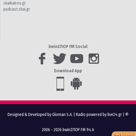
skaikairos.gr
podcast.skai.gr
bwinΣΠΟΡ FM Social
Download App
Designed & Developed by Gloman S.A.
|
Radio powered by live24.gr
| ©
2006 - 2026 bwinΣΠΟΡ FM 94.6