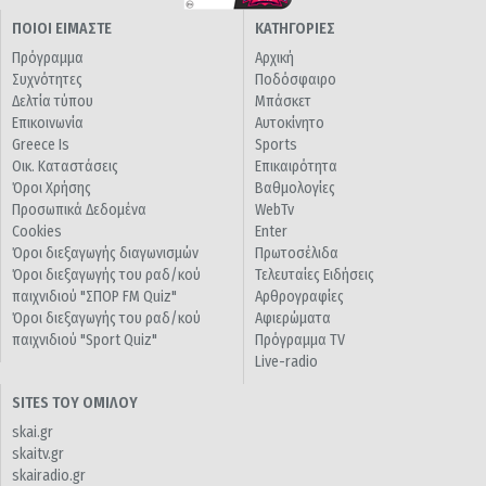
ΠΟΙΟΙ ΕΙΜΑΣΤΕ
ΚΑΤΗΓΟΡΙΕΣ
Πρόγραμμα
Αρχική
Συχνότητες
Ποδόσφαιρο
Δελτία τύπου
Μπάσκετ
Επικοινωνία
Αυτοκίνητο
Greece Is
Sports
Οικ. Καταστάσεις
Επικαιρότητα
Όροι Χρήσης
Βαθμολογίες
Προσωπικά Δεδομένα
WebTv
Cookies
Enter
Όροι διεξαγωγής διαγωνισμών
Πρωτοσέλιδα
Όροι διεξαγωγής του ραδ/κού
Τελευταίες Ειδήσεις
παιχνιδιού "ΣΠΟΡ FM Quiz"
Αρθρογραφίες
Όροι διεξαγωγής του ραδ/κού
Αφιερώματα
παιχνιδιού "Sport Quiz"
Πρόγραμμα TV
Live-radio
SITES ΤΟΥ ΟΜΙΛΟΥ
skai.gr
skaitv.gr
skairadio.gr