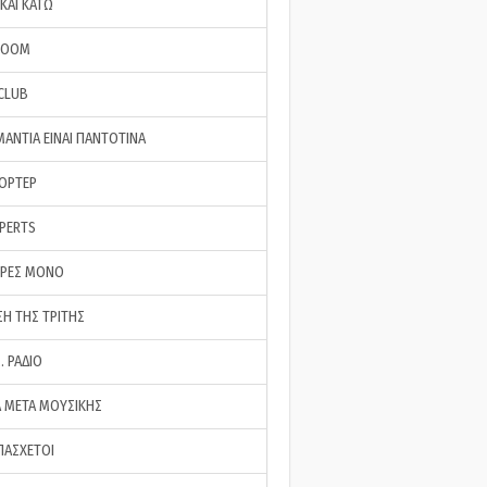
ΚΑΙ ΚΑΤΩ
ROOM
 CLUB
ΜΑΝΤΙΑ ΕΙΝΑΙ ΠΑΝΤΟΤΙΝΑ
ΠΟΡΤΕΡ
XPERTS
ΕΡΕΣ ΜΟΝΟ
ΣΗ ΤΗΣ ΤΡΙΤΗΣ
… ΡΑΔΙΟ
 ΜΕΤΑ ΜΟΥΣΙΚΗΣ
ΠΑΣΧΕΤΟΙ