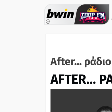
After... ράδι
AFTER… Ρ