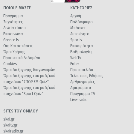
ΠΟΙΟΙ ΕΙΜΑΣΤΕ
ΚΑΤΗΓΟΡΙΕΣ
Πρόγραμμα
Αρχική
Συχνότητες
Ποδόσφαιρο
Δελτία τύπου
Μπάσκετ
Επικοινωνία
Αυτοκίνητο
Greece Is
Sports
Οικ. Καταστάσεις
Επικαιρότητα
Όροι Χρήσης
Βαθμολογίες
Προσωπικά Δεδομένα
WebTv
Cookies
Enter
Όροι διεξαγωγής διαγωνισμών
Πρωτοσέλιδα
Όροι διεξαγωγής του ραδ/κού
Τελευταίες Ειδήσεις
παιχνιδιού "ΣΠΟΡ FM Quiz"
Αρθρογραφίες
Όροι διεξαγωγής του ραδ/κού
Αφιερώματα
παιχνιδιού "Sport Quiz"
Πρόγραμμα TV
Live-radio
SITES ΤΟΥ ΟΜΙΛΟΥ
skai.gr
skaitv.gr
skairadio.gr