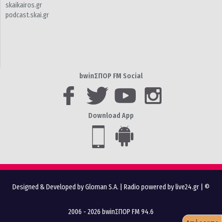
skaikairos.gr
podcast.skai.gr
bwinΣΠΟΡ FM Social
Download App
Designed & Developed by Gloman S.A.
|
Radio powered by live24.gr
| ©
2006 - 2026 bwinΣΠΟΡ FM 94.6