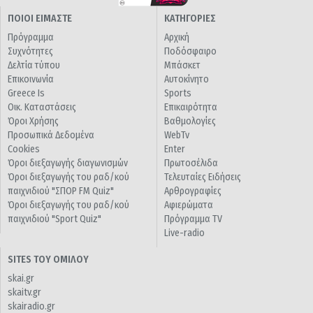
ΠΟΙΟΙ ΕΙΜΑΣΤΕ
ΚΑΤΗΓΟΡΙΕΣ
Πρόγραμμα
Αρχική
Συχνότητες
Ποδόσφαιρο
Δελτία τύπου
Μπάσκετ
Επικοινωνία
Αυτοκίνητο
Greece Is
Sports
Οικ. Καταστάσεις
Επικαιρότητα
Όροι Χρήσης
Βαθμολογίες
Προσωπικά Δεδομένα
WebTv
Cookies
Enter
Όροι διεξαγωγής διαγωνισμών
Πρωτοσέλιδα
Όροι διεξαγωγής του ραδ/κού
Τελευταίες Ειδήσεις
παιχνιδιού "ΣΠΟΡ FM Quiz"
Αρθρογραφίες
Όροι διεξαγωγής του ραδ/κού
Αφιερώματα
παιχνιδιού "Sport Quiz"
Πρόγραμμα TV
Live-radio
SITES ΤΟΥ ΟΜΙΛΟΥ
skai.gr
skaitv.gr
skairadio.gr