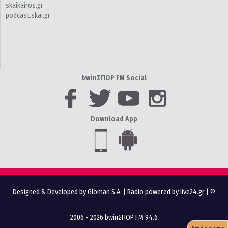
skaikairos.gr
podcast.skai.gr
bwinΣΠΟΡ FM Social
Download App
Designed & Developed by Gloman S.A.
|
Radio powered by live24.gr
| ©
2006 - 2026 bwinΣΠΟΡ FM 94.6