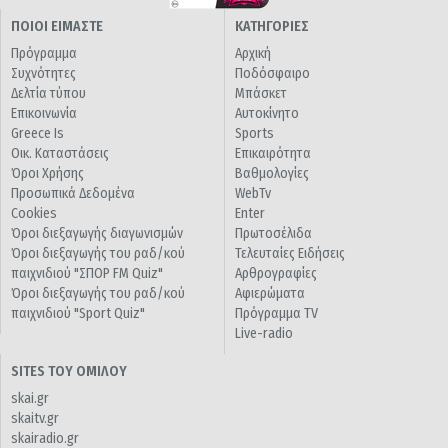
ΠΟΙΟΙ ΕΙΜΑΣΤΕ
ΚΑΤΗΓΟΡΙΕΣ
Πρόγραμμα
Αρχική
Συχνότητες
Ποδόσφαιρο
Δελτία τύπου
Μπάσκετ
Επικοινωνία
Αυτοκίνητο
Greece Is
Sports
Οικ. Καταστάσεις
Επικαιρότητα
Όροι Χρήσης
Βαθμολογίες
Προσωπικά Δεδομένα
WebTv
Cookies
Enter
Όροι διεξαγωγής διαγωνισμών
Πρωτοσέλιδα
Όροι διεξαγωγής του ραδ/κού
Τελευταίες Ειδήσεις
παιχνιδιού "ΣΠΟΡ FM Quiz"
Αρθρογραφίες
Όροι διεξαγωγής του ραδ/κού
Αφιερώματα
παιχνιδιού "Sport Quiz"
Πρόγραμμα TV
Live-radio
SITES ΤΟΥ ΟΜΙΛΟΥ
skai.gr
skaitv.gr
skairadio.gr