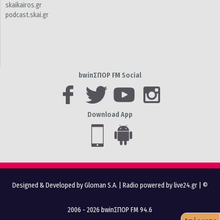
skaikairos.gr
podcast.skai.gr
bwinΣΠΟΡ FM Social
Download App
Designed & Developed by Gloman S.A.
|
Radio powered by live24.gr
| ©
2006 - 2026 bwinΣΠΟΡ FM 94.6