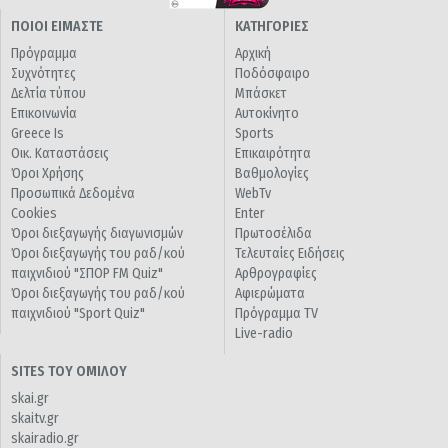
ΠΟΙΟΙ ΕΙΜΑΣΤΕ
ΚΑΤΗΓΟΡΙΕΣ
Πρόγραμμα
Αρχική
Συχνότητες
Ποδόσφαιρο
Δελτία τύπου
Μπάσκετ
Επικοινωνία
Αυτοκίνητο
Greece Is
Sports
Οικ. Καταστάσεις
Επικαιρότητα
Όροι Χρήσης
Βαθμολογίες
Προσωπικά Δεδομένα
WebTv
Cookies
Enter
Όροι διεξαγωγής διαγωνισμών
Πρωτοσέλιδα
Όροι διεξαγωγής του ραδ/κού
Τελευταίες Ειδήσεις
παιχνιδιού "ΣΠΟΡ FM Quiz"
Αρθρογραφίες
Όροι διεξαγωγής του ραδ/κού
Αφιερώματα
παιχνιδιού "Sport Quiz"
Πρόγραμμα TV
Live-radio
SITES ΤΟΥ ΟΜΙΛΟΥ
skai.gr
skaitv.gr
skairadio.gr