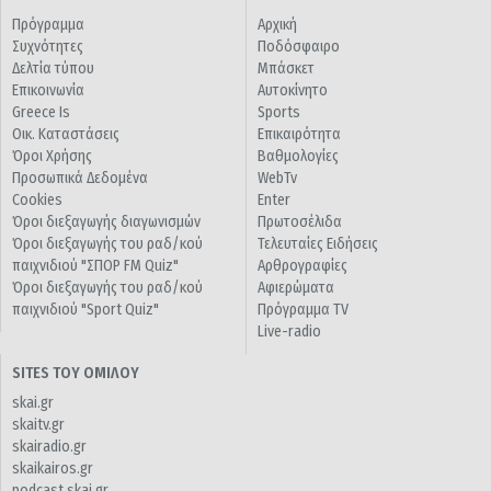
Πρόγραμμα
Αρχική
Συχνότητες
Ποδόσφαιρο
Δελτία τύπου
Μπάσκετ
Επικοινωνία
Αυτοκίνητο
Greece Is
Sports
Οικ. Καταστάσεις
Επικαιρότητα
Όροι Χρήσης
Βαθμολογίες
Προσωπικά Δεδομένα
WebTv
Cookies
Enter
Όροι διεξαγωγής διαγωνισμών
Πρωτοσέλιδα
Όροι διεξαγωγής του ραδ/κού
Τελευταίες Ειδήσεις
παιχνιδιού "ΣΠΟΡ FM Quiz"
Αρθρογραφίες
Όροι διεξαγωγής του ραδ/κού
Αφιερώματα
παιχνιδιού "Sport Quiz"
Πρόγραμμα TV
Live-radio
SITES ΤΟΥ ΟΜΙΛΟΥ
skai.gr
skaitv.gr
skairadio.gr
skaikairos.gr
podcast.skai.gr