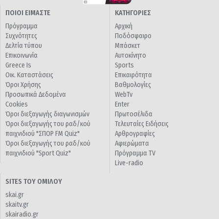
ΠΟΙΟΙ ΕΙΜΑΣΤΕ
ΚΑΤΗΓΟΡΙΕΣ
Πρόγραμμα
Αρχική
Συχνότητες
Ποδόσφαιρο
Δελτία τύπου
Μπάσκετ
Επικοινωνία
Αυτοκίνητο
Greece Is
Sports
Οικ. Καταστάσεις
Επικαιρότητα
Όροι Χρήσης
Βαθμολογίες
Προσωπικά Δεδομένα
WebTv
Cookies
Enter
Όροι διεξαγωγής διαγωνισμών
Πρωτοσέλιδα
Όροι διεξαγωγής του ραδ/κού
Τελευταίες Ειδήσεις
παιχνιδιού "ΣΠΟΡ FM Quiz"
Αρθρογραφίες
Όροι διεξαγωγής του ραδ/κού
Αφιερώματα
παιχνιδιού "Sport Quiz"
Πρόγραμμα TV
Live-radio
SITES ΤΟΥ ΟΜΙΛΟΥ
skai.gr
skaitv.gr
skairadio.gr