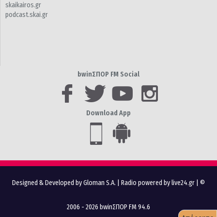
skaikairos.gr
podcast.skai.gr
bwinΣΠΟΡ FM Social
Download App
Designed & Developed by Gloman S.A.
|
Radio powered by live24.gr
| ©
2006 - 2026 bwinΣΠΟΡ FM 94.6