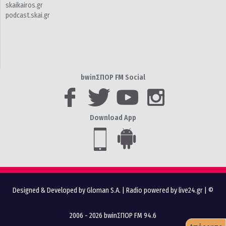
skaikairos.gr
podcast.skai.gr
bwinΣΠΟΡ FM Social
Download App
Designed & Developed by Gloman S.A.
|
Radio powered by live24.gr
| ©
2006 - 2026 bwinΣΠΟΡ FM 94.6