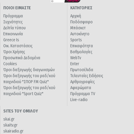
ΠΟΙΟΙ ΕΙΜΑΣΤΕ
ΚΑΤΗΓΟΡΙΕΣ
Πρόγραμμα
Αρχική
Συχνότητες
Ποδόσφαιρο
Δελτία τύπου
Μπάσκετ
Επικοινωνία
Αυτοκίνητο
Greece Is
Sports
Οικ. Καταστάσεις
Επικαιρότητα
Όροι Χρήσης
Βαθμολογίες
Προσωπικά Δεδομένα
WebTv
Cookies
Enter
Όροι διεξαγωγής διαγωνισμών
Πρωτοσέλιδα
Όροι διεξαγωγής του ραδ/κού
Τελευταίες Ειδήσεις
παιχνιδιού "ΣΠΟΡ FM Quiz"
Αρθρογραφίες
Όροι διεξαγωγής του ραδ/κού
Αφιερώματα
παιχνιδιού "Sport Quiz"
Πρόγραμμα TV
Live-radio
SITES ΤΟΥ ΟΜΙΛΟΥ
skai.gr
skaitv.gr
skairadio.gr