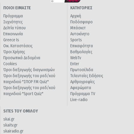
ΠΟΙΟΙ ΕΙΜΑΣΤΕ
ΚΑΤΗΓΟΡΙΕΣ
Πρόγραμμα
Αρχική
Συχνότητες
Ποδόσφαιρο
Δελτία τύπου
Μπάσκετ
Επικοινωνία
Αυτοκίνητο
Greece Is
Sports
Οικ. Καταστάσεις
Επικαιρότητα
Όροι Χρήσης
Βαθμολογίες
Προσωπικά Δεδομένα
WebTv
Cookies
Enter
Όροι διεξαγωγής διαγωνισμών
Πρωτοσέλιδα
Όροι διεξαγωγής του ραδ/κού
Τελευταίες Ειδήσεις
παιχνιδιού "ΣΠΟΡ FM Quiz"
Αρθρογραφίες
Όροι διεξαγωγής του ραδ/κού
Αφιερώματα
παιχνιδιού "Sport Quiz"
Πρόγραμμα TV
Live-radio
SITES ΤΟΥ ΟΜΙΛΟΥ
skai.gr
skaitv.gr
skairadio.gr