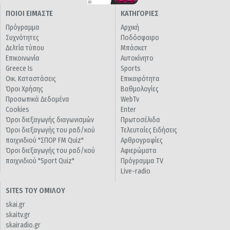
ΠΟΙΟΙ ΕΙΜΑΣΤΕ
ΚΑΤΗΓΟΡΙΕΣ
Πρόγραμμα
Αρχική
Συχνότητες
Ποδόσφαιρο
Δελτία τύπου
Μπάσκετ
Επικοινωνία
Αυτοκίνητο
Greece Is
Sports
Οικ. Καταστάσεις
Επικαιρότητα
Όροι Χρήσης
Βαθμολογίες
Προσωπικά Δεδομένα
WebTv
Cookies
Enter
Όροι διεξαγωγής διαγωνισμών
Πρωτοσέλιδα
Όροι διεξαγωγής του ραδ/κού
Τελευταίες Ειδήσεις
παιχνιδιού "ΣΠΟΡ FM Quiz"
Αρθρογραφίες
Όροι διεξαγωγής του ραδ/κού
Αφιερώματα
παιχνιδιού "Sport Quiz"
Πρόγραμμα TV
Live-radio
SITES ΤΟΥ ΟΜΙΛΟΥ
skai.gr
skaitv.gr
skairadio.gr