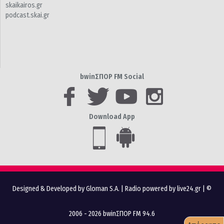
skaikairos.gr
podcast.skai.gr
bwinΣΠΟΡ FM Social
Download App
Designed & Developed by Gloman S.A.
|
Radio powered by live24.gr
| ©
2006 - 2026 bwinΣΠΟΡ FM 94.6