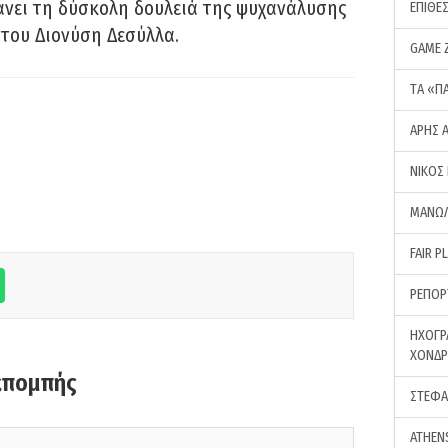
νει τη δύσκολη δουλειά της ψυχανάλυσης
ΕΠΙΘΕ
του Διονύση Δεσύλλα.
GAME 
ΤA «Π
ΑΡΗΣ 
ΝΙΚΟΣ
ΜΑΝΩΛ
FAIR P
ΡΕΠΟΡ
ΗΧΟΓΡ
ΧΟΝΔ
κπομπής
ΣΤΕΦΑ
ATHEN