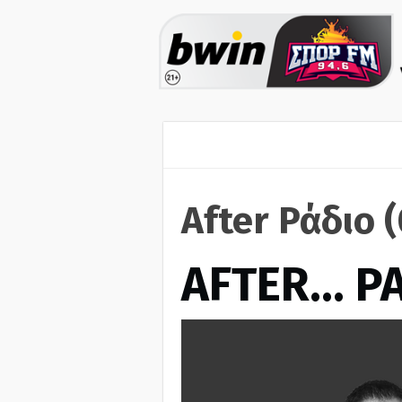
After Ράδιο 
AFTER… Ρ