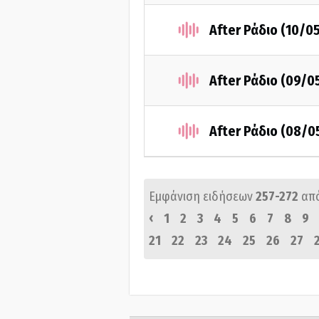
After Ράδιο (10/0
After Ράδιο (09/0
After Ράδιο (08/0
Εμφάνιση ειδήσεων
257-272
απ
‹
1
2
3
4
5
6
7
8
9
21
22
23
24
25
26
27