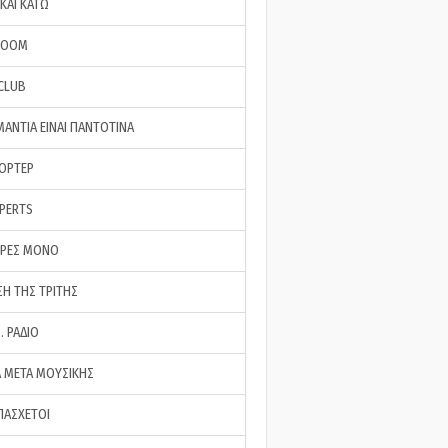
ΚΑΙ ΚΑΤΩ
ROOM
 CLUB
ΜΑΝΤΙΑ ΕΙΝΑΙ ΠΑΝΤΟΤΙΝΑ
ΠΟΡΤΕΡ
XPERTS
ΕΡΕΣ ΜΟΝΟ
ΣΗ ΤΗΣ ΤΡΙΤΗΣ
… ΡΑΔΙΟ
 ΜΕΤΑ ΜΟΥΣΙΚΗΣ
ΠΑΣΧΕΤΟΙ