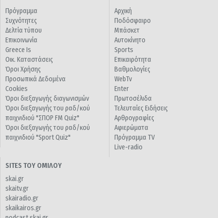
Πρόγραμμα
Αρχική
Συχνότητες
Ποδόσφαιρο
Δελτία τύπου
Μπάσκετ
Επικοινωνία
Αυτοκίνητο
Greece Is
Sports
Οικ. Καταστάσεις
Επικαιρότητα
Όροι Χρήσης
Βαθμολογίες
Προσωπικά Δεδομένα
WebTv
Cookies
Enter
Όροι διεξαγωγής διαγωνισμών
Πρωτοσέλιδα
Όροι διεξαγωγής του ραδ/κού
Τελευταίες Ειδήσεις
παιχνιδιού "ΣΠΟΡ FM Quiz"
Αρθρογραφίες
Όροι διεξαγωγής του ραδ/κού
Αφιερώματα
παιχνιδιού "Sport Quiz"
Πρόγραμμα TV
Live-radio
SITES ΤΟΥ ΟΜΙΛΟΥ
skai.gr
skaitv.gr
skairadio.gr
skaikairos.gr
podcast.skai.gr