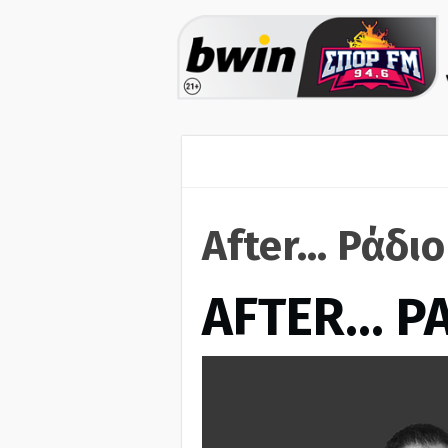
After... Ράδι
AFTER… Ρ