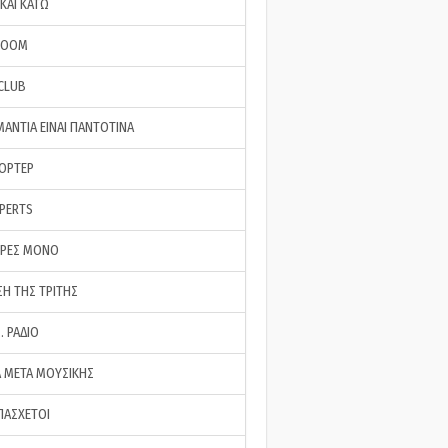
ΚΑΙ ΚΑΤΩ
ROOM
 CLUB
ΜΑΝΤΙΑ ΕΙΝΑΙ ΠΑΝΤΟΤΙΝΑ
ΠΟΡΤΕΡ
XPERTS
ΕΡΕΣ ΜΟΝΟ
ΣΗ ΤΗΣ ΤΡΙΤΗΣ
… ΡΑΔΙΟ
 ΜΕΤΑ ΜΟΥΣΙΚΗΣ
ΠΑΣΧΕΤΟΙ