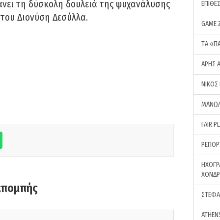
νει τη δύσκολη δουλειά της ψυχανάλυσης
ΕΠΙΘΕ
του Διονύση Δεσύλλα.
GAME 
ΤA «Π
ΑΡΗΣ 
ΝΙΚΟΣ
ΜΑΝΩΛ
FAIR P
ΡΕΠΟΡ
ΗΧΟΓΡ
ΧΟΝΔ
κπομπής
ΣΤΕΦΑ
ATHEN