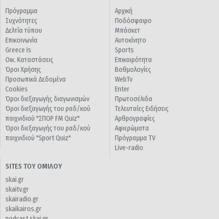
Πρόγραμμα
Αρχική
Συχνότητες
Ποδόσφαιρο
Δελτία τύπου
Μπάσκετ
Επικοινωνία
Αυτοκίνητο
Greece Is
Sports
Οικ. Καταστάσεις
Επικαιρότητα
Όροι Χρήσης
Βαθμολογίες
Προσωπικά Δεδομένα
WebTv
Cookies
Enter
Όροι διεξαγωγής διαγωνισμών
Πρωτοσέλιδα
Όροι διεξαγωγής του ραδ/κού
Τελευταίες Ειδήσεις
παιχνιδιού "ΣΠΟΡ FM Quiz"
Αρθρογραφίες
Όροι διεξαγωγής του ραδ/κού
Αφιερώματα
παιχνιδιού "Sport Quiz"
Πρόγραμμα TV
Live-radio
SITES ΤΟΥ ΟΜΙΛΟΥ
skai.gr
skaitv.gr
skairadio.gr
skaikairos.gr
podcast.skai.gr