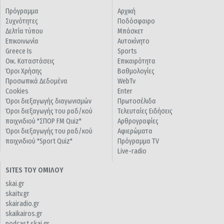
Πρόγραμμα
Αρχική
Συχνότητες
Ποδόσφαιρο
Δελτία τύπου
Μπάσκετ
Επικοινωνία
Αυτοκίνητο
Greece Is
Sports
Οικ. Καταστάσεις
Επικαιρότητα
Όροι Χρήσης
Βαθμολογίες
Προσωπικά Δεδομένα
WebTv
Cookies
Enter
Όροι διεξαγωγής διαγωνισμών
Πρωτοσέλιδα
Όροι διεξαγωγής του ραδ/κού
Τελευταίες Ειδήσεις
παιχνιδιού "ΣΠΟΡ FM Quiz"
Αρθρογραφίες
Όροι διεξαγωγής του ραδ/κού
Αφιερώματα
παιχνιδιού "Sport Quiz"
Πρόγραμμα TV
Live-radio
SITES ΤΟΥ ΟΜΙΛΟΥ
skai.gr
skaitv.gr
skairadio.gr
skaikairos.gr
podcast.skai.gr