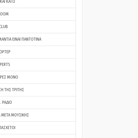
ΚΑΙ ΚΑΤΩ
ROOM
 CLUB
ΜΑΝΤΙΑ ΕΙΝΑΙ ΠΑΝΤΟΤΙΝΑ
ΠΟΡΤΕΡ
XPERTS
ΕΡΕΣ ΜΟΝΟ
ΣΗ ΤΗΣ ΤΡΙΤΗΣ
… ΡΑΔΙΟ
 ΜΕΤΑ ΜΟΥΣΙΚΗΣ
ΠΑΣΧΕΤΟΙ