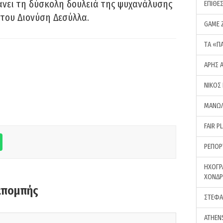
νει τη δύσκολη δουλειά της ψυχανάλυσης
ΕΠΙΘΕ
του Διονύση Δεσύλλα.
GAME 
ΤA «Π
ΑΡΗΣ 
ΝΙΚΟΣ
ΜΑΝΩΛ
FAIR P
ΡΕΠΟΡ
ΗΧΟΓΡ
ΧΟΝΔ
κπομπής
ΣΤΕΦΑ
ATHEN