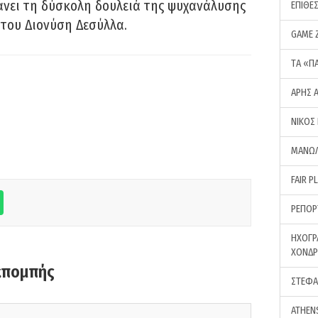
νει τη δύσκολη δουλειά της ψυχανάλυσης
ΕΠΙΘΕ
του Διονύση Δεσύλλα.
GAME 
ΤA «Π
ΑΡΗΣ 
ΝΙΚΟΣ
ΜΑΝΩΛ
FAIR P
ΡΕΠΟΡ
ΗΧΟΓΡ
ΧΟΝΔ
κπομπής
ΣΤΕΦΑ
ATHEN