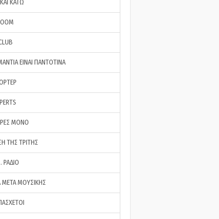
ΚΑΙ ΚΑΤΩ
ROOM
 CLUB
ΜΑΝΤΙΑ ΕΙΝΑΙ ΠΑΝΤΟΤΙΝΑ
ΠΟΡΤΕΡ
XPERTS
ΕΡΕΣ ΜΟΝΟ
ΣΗ ΤΗΣ ΤΡΙΤΗΣ
… ΡΑΔΙΟ
 ΜΕΤΑ ΜΟΥΣΙΚΗΣ
ΠΑΣΧΕΤΟΙ