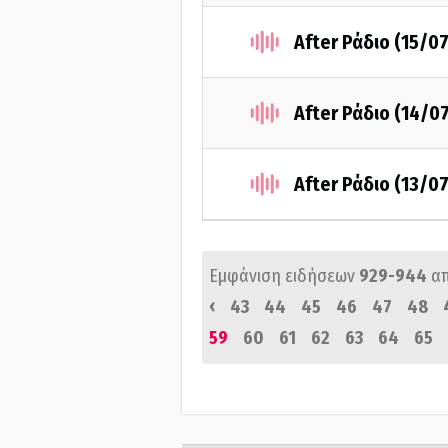
After Ράδιο (15/0
After Ράδιο (14/0
After Ράδιο (13/0
Εμφάνιση ειδήσεων
929-944
α
‹
43
44
45
46
47
48
59
60
61
62
63
64
65