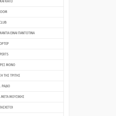
ΚΑΙ ΚΑΤΩ
ROOM
 CLUB
ΜΑΝΤΙΑ ΕΙΝΑΙ ΠΑΝΤΟΤΙΝΑ
ΠΟΡΤΕΡ
XPERTS
ΕΡΕΣ ΜΟΝΟ
ΣΗ ΤΗΣ ΤΡΙΤΗΣ
… ΡΑΔΙΟ
 ΜΕΤΑ ΜΟΥΣΙΚΗΣ
ΠΑΣΧΕΤΟΙ