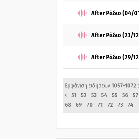
After Ράδιο (04/0
After Ράδιο (23/1
After Ράδιο (29/1
Εμφάνιση ειδήσεων
1057-1072
‹
51
52
53
54
55
56
57
68
69
70
71
72
73
74