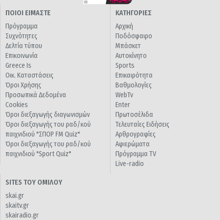
ΠΟΙΟΙ ΕΙΜΑΣΤΕ
ΚΑΤΗΓΟΡΙΕΣ
Πρόγραμμα
Αρχική
Συχνότητες
Ποδόσφαιρο
Δελτία τύπου
Μπάσκετ
Επικοινωνία
Αυτοκίνητο
Greece Is
Sports
Οικ. Καταστάσεις
Επικαιρότητα
Όροι Χρήσης
Βαθμολογίες
Προσωπικά Δεδομένα
WebTv
Cookies
Enter
Όροι διεξαγωγής διαγωνισμών
Πρωτοσέλιδα
Όροι διεξαγωγής του ραδ/κού
Τελευταίες Ειδήσεις
παιχνιδιού "ΣΠΟΡ FM Quiz"
Αρθρογραφίες
Όροι διεξαγωγής του ραδ/κού
Αφιερώματα
παιχνιδιού "Sport Quiz"
Πρόγραμμα TV
Live-radio
SITES ΤΟΥ ΟΜΙΛΟΥ
skai.gr
skaitv.gr
skairadio.gr