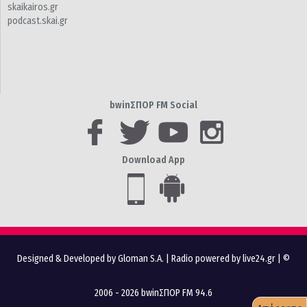
skaikairos.gr
podcast.skai.gr
bwinΣΠΟΡ FM Social
Download App
Designed & Developed by Gloman S.A.
|
Radio powered by live24.gr
| ©
2006 - 2026 bwinΣΠΟΡ FM 94.6