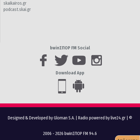
skaikairos.gr
podcast.skai.gr
bwinΣΠΟΡ FM Social
Download App
Designed & Developed by Gloman S.A.
|
Radio powered by live24.gr
| ©
2006 - 2026 bwinΣΠΟΡ FM 94.6