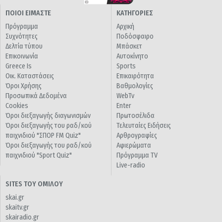
ΠΟΙΟΙ ΕΙΜΑΣΤΕ
ΚΑΤΗΓΟΡΙΕΣ
Πρόγραμμα
Αρχική
Συχνότητες
Ποδόσφαιρο
Δελτία τύπου
Μπάσκετ
Επικοινωνία
Αυτοκίνητο
Greece Is
Sports
Οικ. Καταστάσεις
Επικαιρότητα
Όροι Χρήσης
Βαθμολογίες
Προσωπικά Δεδομένα
WebTv
Cookies
Enter
Όροι διεξαγωγής διαγωνισμών
Πρωτοσέλιδα
Όροι διεξαγωγής του ραδ/κού
Τελευταίες Ειδήσεις
παιχνιδιού "ΣΠΟΡ FM Quiz"
Αρθρογραφίες
Όροι διεξαγωγής του ραδ/κού
Αφιερώματα
παιχνιδιού "Sport Quiz"
Πρόγραμμα TV
Live-radio
SITES ΤΟΥ ΟΜΙΛΟΥ
skai.gr
skaitv.gr
skairadio.gr