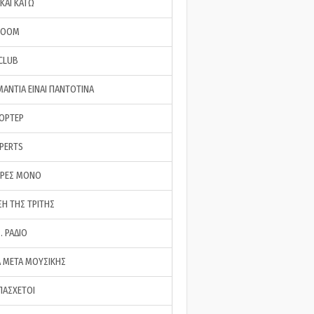
ΚΑΙ ΚΑΤΩ
ROOM
 CLUB
ΜΑΝΤΙΑ ΕΙΝΑΙ ΠΑΝΤΟΤΙΝΑ
ΠΟΡΤΕΡ
XPERTS
ΕΡΕΣ ΜΟΝΟ
ΣΗ ΤΗΣ ΤΡΙΤΗΣ
… ΡΑΔΙΟ
 ΜΕΤΑ ΜΟΥΣΙΚΗΣ
ΠΑΣΧΕΤΟΙ