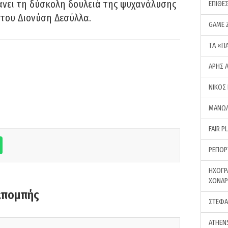
νει τη δύσκολη δουλειά της ψυχανάλυσης
ΕΠΙΘΕ
του Διονύση Δεσύλλα.
GAME 
ΤA «Π
ΑΡΗΣ 
ΝΙΚΟΣ
ΜΑΝΩΛ
FAIR P
ΡΕΠΟΡ
ΗΧΟΓΡ
ΧΟΝΔ
κπομπής
ΣΤΕΦΑ
ATHEN