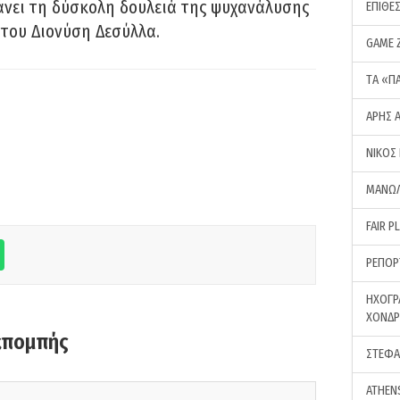
νει τη δύσκολη δουλειά της ψυχανάλυσης
ΕΠΙΘΕ
του Διονύση Δεσύλλα.
GAME 
ΤA «Π
ΑΡΗΣ 
ΝΙΚΟΣ
ΜΑΝΩΛ
FAIR P
ΡΕΠΟΡ
ΗΧΟΓΡ
ΧΟΝΔ
κπομπής
ΣΤΕΦΑ
ATHEN