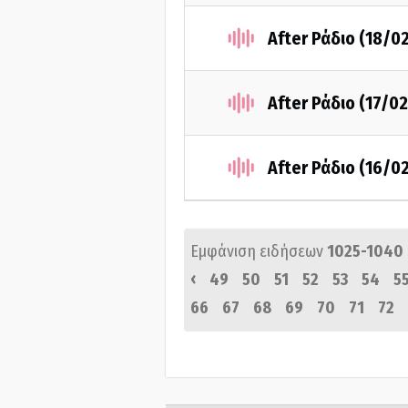
After Ράδιο (18/0
After Ράδιο (17/0
After Ράδιο (16/0
Εμφάνιση ειδήσεων
1025-1040
‹
49
50
51
52
53
54
5
66
67
68
69
70
71
72