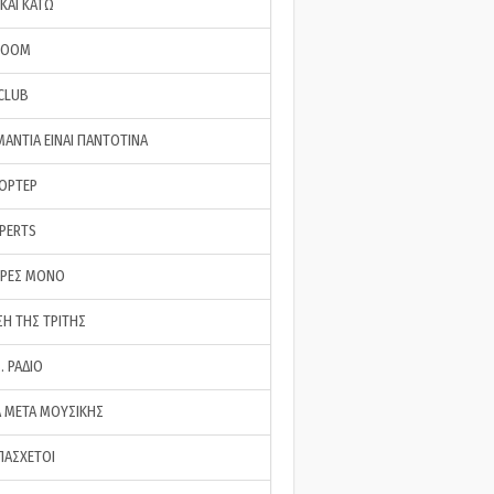
ΚΑΙ ΚΑΤΩ
ROOM
 CLUB
ΜΑΝΤΙΑ ΕΙΝΑΙ ΠΑΝΤΟΤΙΝΑ
ΠΟΡΤΕΡ
XPERTS
ΕΡΕΣ ΜΟΝΟ
ΣΗ ΤΗΣ ΤΡΙΤΗΣ
… ΡΑΔΙΟ
 ΜΕΤΑ ΜΟΥΣΙΚΗΣ
ΠΑΣΧΕΤΟΙ