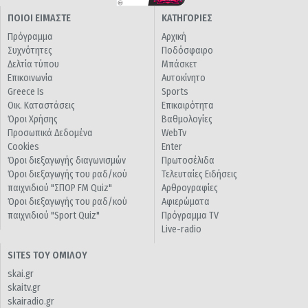
ΠΟΙΟΙ ΕΙΜΑΣΤΕ
ΚΑΤΗΓΟΡΙΕΣ
Πρόγραμμα
Αρχική
Συχνότητες
Ποδόσφαιρο
Δελτία τύπου
Μπάσκετ
Επικοινωνία
Αυτοκίνητο
Greece Is
Sports
Οικ. Καταστάσεις
Επικαιρότητα
Όροι Χρήσης
Βαθμολογίες
Προσωπικά Δεδομένα
WebTv
Cookies
Enter
Όροι διεξαγωγής διαγωνισμών
Πρωτοσέλιδα
Όροι διεξαγωγής του ραδ/κού
Τελευταίες Ειδήσεις
παιχνιδιού "ΣΠΟΡ FM Quiz"
Αρθρογραφίες
Όροι διεξαγωγής του ραδ/κού
Αφιερώματα
παιχνιδιού "Sport Quiz"
Πρόγραμμα TV
Live-radio
SITES ΤΟΥ ΟΜΙΛΟΥ
skai.gr
skaitv.gr
skairadio.gr