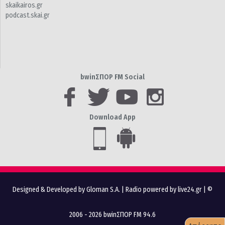
skaikairos.gr
podcast.skai.gr
bwinΣΠΟΡ FM Social
Download App
Designed & Developed by Gloman S.A.
|
Radio powered by live24.gr
| ©
2006 - 2026 bwinΣΠΟΡ FM 94.6