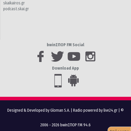
skaikairos.gr
podcast.skai.gr
bwinΣΠΟΡ FM Social
Download App
Designed & Developed by Gloman S.A.
|
Radio powered by live24.gr
| ©
2006 - 2026 bwinΣΠΟΡ FM 94.6