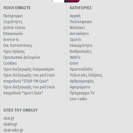
ΠΟΙΟΙ ΕΙΜΑΣΤΕ
ΚΑΤΗΓΟΡΙΕΣ
Πρόγραμμα
Αρχική
Συχνότητες
Ποδόσφαιρο
Δελτία τύπου
Μπάσκετ
Επικοινωνία
Αυτοκίνητο
Greece Is
Sports
Οικ. Καταστάσεις
Επικαιρότητα
Όροι Χρήσης
Βαθμολογίες
Προσωπικά Δεδομένα
WebTv
Cookies
Enter
Όροι διεξαγωγής διαγωνισμών
Πρωτοσέλιδα
Όροι διεξαγωγής του ραδ/κού
Τελευταίες Ειδήσεις
παιχνιδιού "ΣΠΟΡ FM Quiz"
Αρθρογραφίες
Όροι διεξαγωγής του ραδ/κού
Αφιερώματα
παιχνιδιού "Sport Quiz"
Πρόγραμμα TV
Live-radio
SITES ΤΟΥ ΟΜΙΛΟΥ
skai.gr
skaitv.gr
skairadio.gr