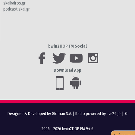
skaikairos.gr
podcast.skai.gr
bwinΣΠΟΡ FM Social
Download App
Designed & Developed by Gloman S.A.
|
Radio powered by live24.gr
| ©
2006 - 2026 bwinΣΠΟΡ FM 94.6