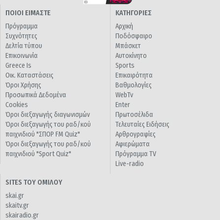
ΠΟΙΟΙ ΕΙΜΑΣΤΕ
ΚΑΤΗΓΟΡΙΕΣ
Πρόγραμμα
Αρχική
Συχνότητες
Ποδόσφαιρο
Δελτία τύπου
Μπάσκετ
Επικοινωνία
Αυτοκίνητο
Greece Is
Sports
Οικ. Καταστάσεις
Επικαιρότητα
Όροι Χρήσης
Βαθμολογίες
Προσωπικά Δεδομένα
WebTv
Cookies
Enter
Όροι διεξαγωγής διαγωνισμών
Πρωτοσέλιδα
Όροι διεξαγωγής του ραδ/κού
Τελευταίες Ειδήσεις
παιχνιδιού "ΣΠΟΡ FM Quiz"
Αρθρογραφίες
Όροι διεξαγωγής του ραδ/κού
Αφιερώματα
παιχνιδιού "Sport Quiz"
Πρόγραμμα TV
Live-radio
SITES ΤΟΥ ΟΜΙΛΟΥ
skai.gr
skaitv.gr
skairadio.gr