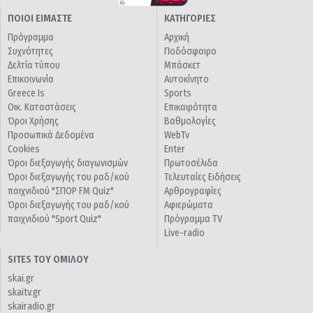
ΠΟΙΟΙ ΕΙΜΑΣΤΕ
ΚΑΤΗΓΟΡΙΕΣ
Πρόγραμμα
Αρχική
Συχνότητες
Ποδόσφαιρο
Δελτία τύπου
Μπάσκετ
Επικοινωνία
Αυτοκίνητο
Greece Is
Sports
Οικ. Καταστάσεις
Επικαιρότητα
Όροι Χρήσης
Βαθμολογίες
Προσωπικά Δεδομένα
WebTv
Cookies
Enter
Όροι διεξαγωγής διαγωνισμών
Πρωτοσέλιδα
Όροι διεξαγωγής του ραδ/κού
Τελευταίες Ειδήσεις
παιχνιδιού "ΣΠΟΡ FM Quiz"
Αρθρογραφίες
Όροι διεξαγωγής του ραδ/κού
Αφιερώματα
παιχνιδιού "Sport Quiz"
Πρόγραμμα TV
Live-radio
SITES ΤΟΥ ΟΜΙΛΟΥ
skai.gr
skaitv.gr
skairadio.gr