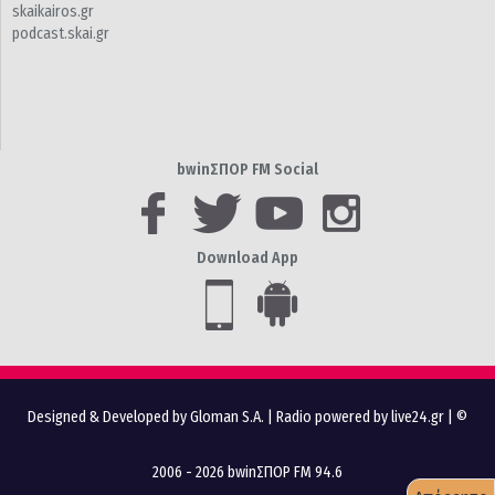
skaikairos.gr
podcast.skai.gr
bwinΣΠΟΡ FM Social
Download App
Designed & Developed by Gloman S.A.
|
Radio powered by live24.gr
| ©
2006 - 2026 bwinΣΠΟΡ FM 94.6