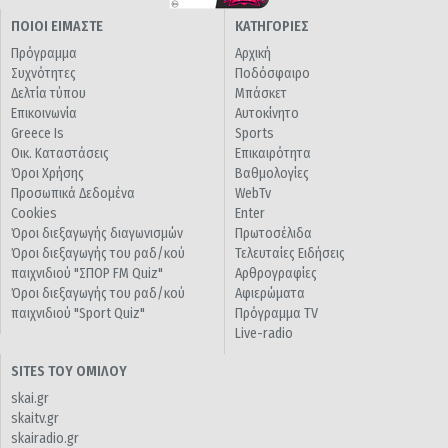
ΠΟΙΟΙ ΕΙΜΑΣΤΕ
ΚΑΤΗΓΟΡΙΕΣ
Πρόγραμμα
Αρχική
Συχνότητες
Ποδόσφαιρο
Δελτία τύπου
Μπάσκετ
Επικοινωνία
Αυτοκίνητο
Greece Is
Sports
Οικ. Καταστάσεις
Επικαιρότητα
Όροι Χρήσης
Βαθμολογίες
Προσωπικά Δεδομένα
WebTv
Cookies
Enter
Όροι διεξαγωγής διαγωνισμών
Πρωτοσέλιδα
Όροι διεξαγωγής του ραδ/κού
Τελευταίες Ειδήσεις
παιχνιδιού "ΣΠΟΡ FM Quiz"
Αρθρογραφίες
Όροι διεξαγωγής του ραδ/κού
Αφιερώματα
παιχνιδιού "Sport Quiz"
Πρόγραμμα TV
Live-radio
SITES ΤΟΥ ΟΜΙΛΟΥ
skai.gr
skaitv.gr
skairadio.gr