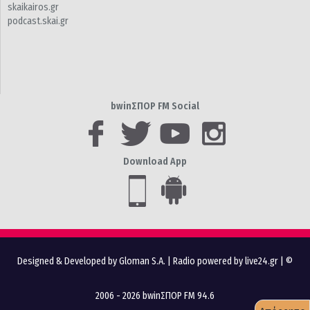
skaikairos.gr
podcast.skai.gr
bwinΣΠΟΡ FM Social
Download App
Designed & Developed by Gloman S.A.
|
Radio powered by live24.gr
| ©
2006 - 2026 bwinΣΠΟΡ FM 94.6