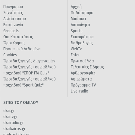
Πρόγραμμα
Αρχική
Συχνότητες
Ποδόσφαιρο
Δελτία τύπου
Μπάσκετ
Επικοινωνία
Αυτοκίνητο
Greece Is
Sports
Οικ. Καταστάσεις
Επικαιρότητα
Όροι Χρήσης
Βαθμολογίες
Προσωπικά Δεδομένα
WebTv
Cookies
Enter
Όροι διεξαγωγής διαγωνισμών
Πρωτοσέλιδα
Όροι διεξαγωγής του ραδ/κού
Τελευταίες Ειδήσεις
παιχνιδιού "ΣΠΟΡ FM Quiz"
Αρθρογραφίες
Όροι διεξαγωγής του ραδ/κού
Αφιερώματα
παιχνιδιού "Sport Quiz"
Πρόγραμμα TV
Live-radio
SITES ΤΟΥ ΟΜΙΛΟΥ
skai.gr
skaitv.gr
skairadio.gr
skaikairos.gr
podcast.skai.gr