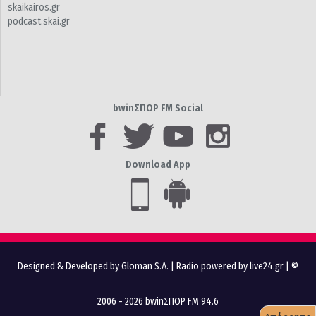
skaikairos.gr
podcast.skai.gr
bwinΣΠΟΡ FM Social
Download App
Designed & Developed by Gloman S.A.
|
Radio powered by live24.gr
| ©
2006 - 2026 bwinΣΠΟΡ FM 94.6