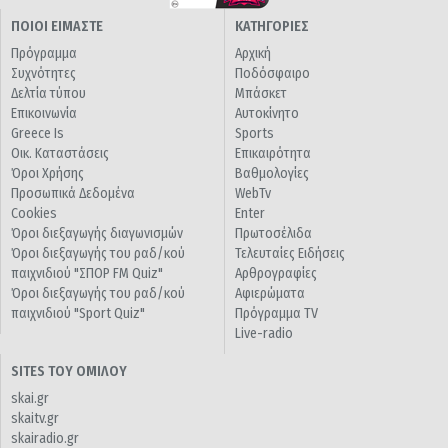
ΠΟΙΟΙ ΕΙΜΑΣΤΕ
ΚΑΤΗΓΟΡΙΕΣ
Πρόγραμμα
Αρχική
Συχνότητες
Ποδόσφαιρο
Δελτία τύπου
Μπάσκετ
Επικοινωνία
Αυτοκίνητο
Greece Is
Sports
Οικ. Καταστάσεις
Επικαιρότητα
Όροι Χρήσης
Βαθμολογίες
Προσωπικά Δεδομένα
WebTv
Cookies
Enter
Όροι διεξαγωγής διαγωνισμών
Πρωτοσέλιδα
Όροι διεξαγωγής του ραδ/κού
Τελευταίες Ειδήσεις
παιχνιδιού "ΣΠΟΡ FM Quiz"
Αρθρογραφίες
Όροι διεξαγωγής του ραδ/κού
Αφιερώματα
παιχνιδιού "Sport Quiz"
Πρόγραμμα TV
Live-radio
SITES ΤΟΥ ΟΜΙΛΟΥ
skai.gr
skaitv.gr
skairadio.gr