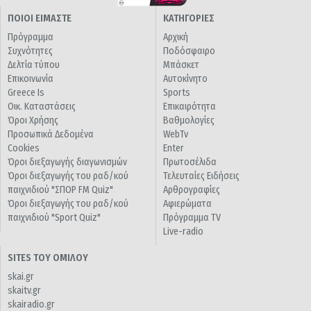
ΠΟΙΟΙ ΕΙΜΑΣΤΕ
ΚΑΤΗΓΟΡΙΕΣ
Πρόγραμμα
Αρχική
Συχνότητες
Ποδόσφαιρο
Δελτία τύπου
Μπάσκετ
Επικοινωνία
Αυτοκίνητο
Greece Is
Sports
Οικ. Καταστάσεις
Επικαιρότητα
Όροι Χρήσης
Βαθμολογίες
Προσωπικά Δεδομένα
WebTv
Cookies
Enter
Όροι διεξαγωγής διαγωνισμών
Πρωτοσέλιδα
Όροι διεξαγωγής του ραδ/κού
Τελευταίες Ειδήσεις
παιχνιδιού "ΣΠΟΡ FM Quiz"
Αρθρογραφίες
Όροι διεξαγωγής του ραδ/κού
Αφιερώματα
παιχνιδιού "Sport Quiz"
Πρόγραμμα TV
Live-radio
SITES ΤΟΥ ΟΜΙΛΟΥ
skai.gr
skaitv.gr
skairadio.gr