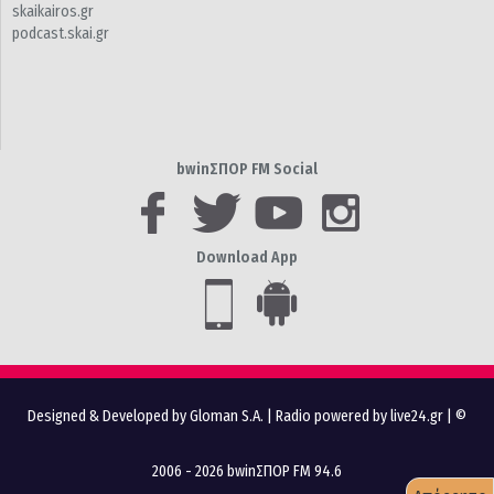
skaikairos.gr
podcast.skai.gr
bwinΣΠΟΡ FM Social
Download App
Designed & Developed by Gloman S.A.
|
Radio powered by live24.gr
| ©
2006 - 2026 bwinΣΠΟΡ FM 94.6