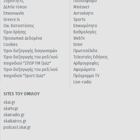
Συχνότητες
Ποδόσφαιρο
Δελτία τύπου
Μπάσκετ
Επικοινωνία
Αυτοκίνητο
Greece Is
Sports
Οικ. Καταστάσεις
Επικαιρότητα
Όροι Χρήσης
Βαθμολογίες
Προσωπικά Δεδομένα
WebTv
Cookies
Enter
Όροι διεξαγωγής διαγωνισμών
Πρωτοσέλιδα
Όροι διεξαγωγής του ραδ/κού
Τελευταίες Ειδήσεις
παιχνιδιού "ΣΠΟΡ FM Quiz"
Αρθρογραφίες
Όροι διεξαγωγής του ραδ/κού
Αφιερώματα
παιχνιδιού "Sport Quiz"
Πρόγραμμα TV
Live-radio
SITES ΤΟΥ ΟΜΙΛΟΥ
skai.gr
skaitv.gr
skairadio.gr
skaikairos.gr
podcast.skai.gr