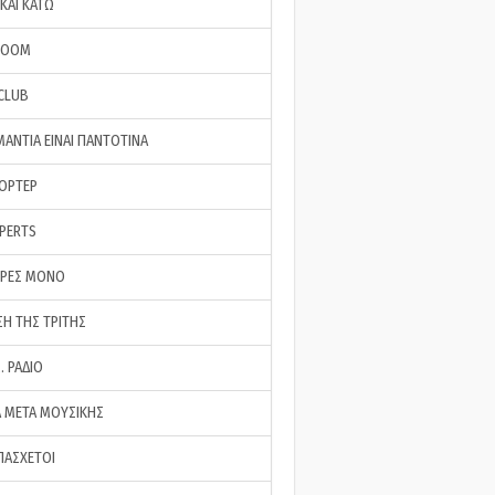
ΚΑΙ ΚΑΤΩ
ROOM
 CLUB
ΜΑΝΤΙΑ ΕΙΝΑΙ ΠΑΝΤΟΤΙΝΑ
ΠΟΡΤΕΡ
XPERTS
ΕΡΕΣ ΜΟΝΟ
ΣΗ ΤΗΣ ΤΡΙΤΗΣ
… ΡΑΔΙΟ
 ΜΕΤΑ ΜΟΥΣΙΚΗΣ
ΠΑΣΧΕΤΟΙ