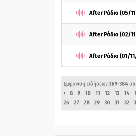
After Ράδιο (05/1
After Ράδιο (02/1
After Ράδιο (01/1
Εμφάνιση ειδήσεων
369-384
απ
‹
8
9
10
11
12
13
14
26
27
28
29
30
31
32