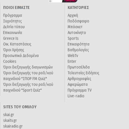
ΠΟΙΟΙ ΕΙΜΑΣΤΕ
ΚΑΤΗΓΟΡΙΕΣ
Πρόγραμμα
Αρχική
Συχνότητες
Ποδόσφαιρο
Δελτία τύπου
Μπάσκετ
Επικοινωνία
Αυτοκίνητο
Greece Is
Sports
Οικ. Καταστάσεις
Επικαιρότητα
Όροι Χρήσης
Βαθμολογίες
Προσωπικά Δεδομένα
WebTv
Cookies
Enter
Όροι διεξαγωγής διαγωνισμών
Πρωτοσέλιδα
Όροι διεξαγωγής του ραδ/κού
Τελευταίες Ειδήσεις
παιχνιδιού "ΣΠΟΡ FM Quiz"
Αρθρογραφίες
Όροι διεξαγωγής του ραδ/κού
Αφιερώματα
παιχνιδιού "Sport Quiz"
Πρόγραμμα TV
Live-radio
SITES ΤΟΥ ΟΜΙΛΟΥ
skai.gr
skaitv.gr
skairadio.gr