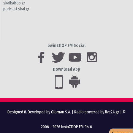
skaikairos.gr
podcast.skai.gr
bwinΣΠΟΡ FM Social
Download App
Designed & Developed by Gloman S.A.
|
Radio powered by live24.gr
| ©
2006 - 2026 bwinΣΠΟΡ FM 94.6