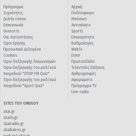
Πρόγραμμα
Αρχική
Συχνότητες
Ποδόσφαιρο
Δελτία τύπου
Μπάσκετ
Επικοινωνία
Αυτοκίνητο
Greece Is
Sports
Οικ. Καταστάσεις
Επικαιρότητα
Όροι Χρήσης
Βαθμολογίες
Προσωπικά Δεδομένα
WebTv
Cookies
Enter
Όροι διεξαγωγής διαγωνισμών
Πρωτοσέλιδα
Όροι διεξαγωγής του ραδ/κού
Τελευταίες Ειδήσεις
παιχνιδιού "ΣΠΟΡ FM Quiz"
Αρθρογραφίες
Όροι διεξαγωγής του ραδ/κού
Αφιερώματα
παιχνιδιού "Sport Quiz"
Πρόγραμμα TV
Live-radio
SITES ΤΟΥ ΟΜΙΛΟΥ
skai.gr
skaitv.gr
skairadio.gr
skaikairos.gr
podcast.skai.gr