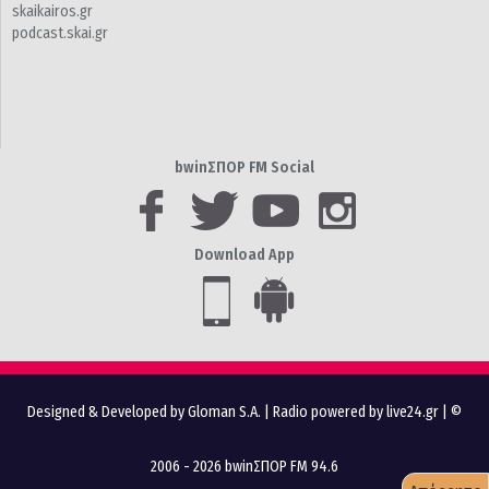
skaikairos.gr
podcast.skai.gr
bwinΣΠΟΡ FM Social
Download App
Designed & Developed by Gloman S.A.
|
Radio powered by live24.gr
| ©
2006 - 2026 bwinΣΠΟΡ FM 94.6