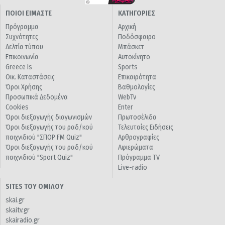
ΠΟΙΟΙ ΕΙΜΑΣΤΕ
ΚΑΤΗΓΟΡΙΕΣ
Πρόγραμμα
Αρχική
Συχνότητες
Ποδόσφαιρο
Δελτία τύπου
Μπάσκετ
Επικοινωνία
Αυτοκίνητο
Greece Is
Sports
Οικ. Καταστάσεις
Επικαιρότητα
Όροι Χρήσης
Βαθμολογίες
Προσωπικά Δεδομένα
WebTv
Cookies
Enter
Όροι διεξαγωγής διαγωνισμών
Πρωτοσέλιδα
Όροι διεξαγωγής του ραδ/κού
Τελευταίες Ειδήσεις
παιχνιδιού "ΣΠΟΡ FM Quiz"
Αρθρογραφίες
Όροι διεξαγωγής του ραδ/κού
Αφιερώματα
παιχνιδιού "Sport Quiz"
Πρόγραμμα TV
Live-radio
SITES ΤΟΥ ΟΜΙΛΟΥ
skai.gr
skaitv.gr
skairadio.gr