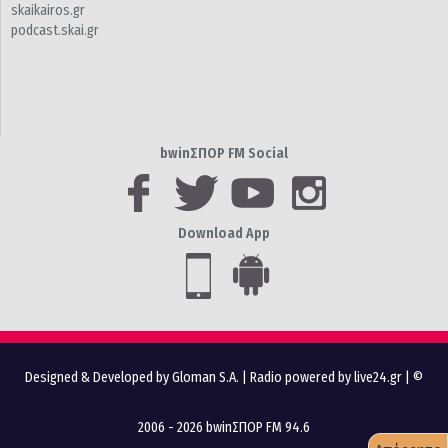
skaikairos.gr
podcast.skai.gr
bwinΣΠΟΡ FM Social
Download App
Designed & Developed by Gloman S.A.
|
Radio powered by live24.gr
| ©
2006 - 2026 bwinΣΠΟΡ FM 94.6