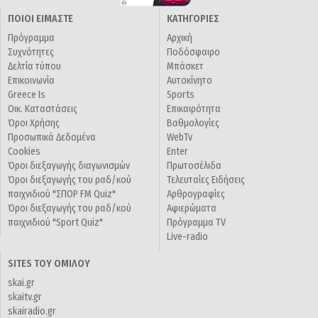
ΠΟΙΟΙ ΕΙΜΑΣΤΕ
ΚΑΤΗΓΟΡΙΕΣ
Πρόγραμμα
Αρχική
Συχνότητες
Ποδόσφαιρο
Δελτία τύπου
Μπάσκετ
Επικοινωνία
Αυτοκίνητο
Greece Is
Sports
Οικ. Καταστάσεις
Επικαιρότητα
Όροι Χρήσης
Βαθμολογίες
Προσωπικά Δεδομένα
WebTv
Cookies
Enter
Όροι διεξαγωγής διαγωνισμών
Πρωτοσέλιδα
Όροι διεξαγωγής του ραδ/κού
Τελευταίες Ειδήσεις
παιχνιδιού "ΣΠΟΡ FM Quiz"
Αρθρογραφίες
Όροι διεξαγωγής του ραδ/κού
Αφιερώματα
παιχνιδιού "Sport Quiz"
Πρόγραμμα TV
Live-radio
SITES ΤΟΥ ΟΜΙΛΟΥ
skai.gr
skaitv.gr
skairadio.gr