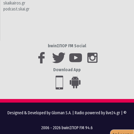
skaikairos.gr
podcast.skai.gr
bwinΣΠΟΡ FM Social
Download App
Designed & Developed by Gloman S.A.
|
Radio powered by live24.gr
| ©
2006 - 2026 bwinΣΠΟΡ FM 94.6