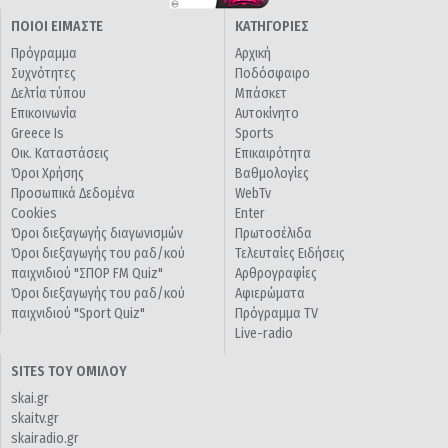
ΠΟΙΟΙ ΕΙΜΑΣΤΕ
ΚΑΤΗΓΟΡΙΕΣ
Πρόγραμμα
Αρχική
Συχνότητες
Ποδόσφαιρο
Δελτία τύπου
Μπάσκετ
Επικοινωνία
Αυτοκίνητο
Greece Is
Sports
Οικ. Καταστάσεις
Επικαιρότητα
Όροι Χρήσης
Βαθμολογίες
Προσωπικά Δεδομένα
WebTv
Cookies
Enter
Όροι διεξαγωγής διαγωνισμών
Πρωτοσέλιδα
Όροι διεξαγωγής του ραδ/κού
Τελευταίες Ειδήσεις
παιχνιδιού "ΣΠΟΡ FM Quiz"
Αρθρογραφίες
Όροι διεξαγωγής του ραδ/κού
Αφιερώματα
παιχνιδιού "Sport Quiz"
Πρόγραμμα TV
Live-radio
SITES ΤΟΥ ΟΜΙΛΟΥ
skai.gr
skaitv.gr
skairadio.gr