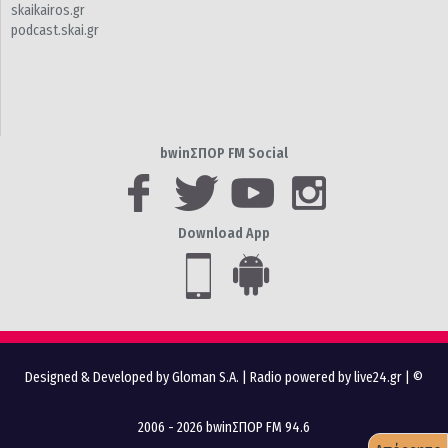
skaikairos.gr
podcast.skai.gr
bwinΣΠΟΡ FM Social
Download App
Designed & Developed by Gloman S.A.
|
Radio powered by live24.gr
| ©
2006 - 2026 bwinΣΠΟΡ FM 94.6