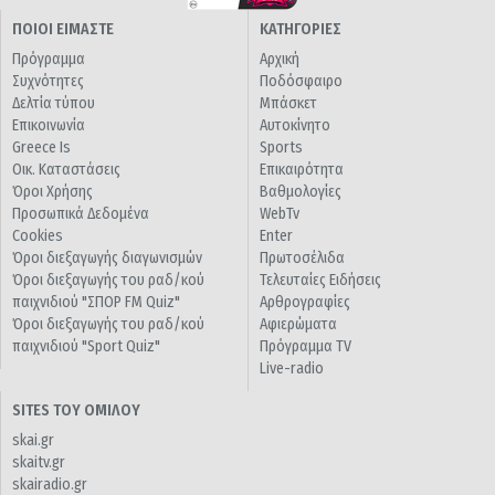
ΠΟΙΟΙ ΕΙΜΑΣΤΕ
ΚΑΤΗΓΟΡΙΕΣ
Πρόγραμμα
Αρχική
Συχνότητες
Ποδόσφαιρο
Δελτία τύπου
Μπάσκετ
Επικοινωνία
Αυτοκίνητο
Greece Is
Sports
Οικ. Καταστάσεις
Επικαιρότητα
Όροι Χρήσης
Βαθμολογίες
Προσωπικά Δεδομένα
WebTv
Cookies
Enter
Όροι διεξαγωγής διαγωνισμών
Πρωτοσέλιδα
Όροι διεξαγωγής του ραδ/κού
Τελευταίες Ειδήσεις
παιχνιδιού "ΣΠΟΡ FM Quiz"
Αρθρογραφίες
Όροι διεξαγωγής του ραδ/κού
Αφιερώματα
παιχνιδιού "Sport Quiz"
Πρόγραμμα TV
Live-radio
SITES ΤΟΥ ΟΜΙΛΟΥ
skai.gr
skaitv.gr
skairadio.gr