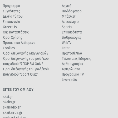
Πρόγραμμα
Αρχική
Συχνότητες
Ποδόσφαιρο
Δελτία τύπου
Μπάσκετ
Επικοινωνία
Αυτοκίνητο
Greece Is
Sports
Οικ. Καταστάσεις
Επικαιρότητα
Όροι Χρήσης
Βαθμολογίες
Προσωπικά Δεδομένα
WebTv
Cookies
Enter
Όροι διεξαγωγής διαγωνισμών
Πρωτοσέλιδα
Όροι διεξαγωγής του ραδ/κού
Τελευταίες Ειδήσεις
παιχνιδιού "ΣΠΟΡ FM Quiz"
Αρθρογραφίες
Όροι διεξαγωγής του ραδ/κού
Αφιερώματα
παιχνιδιού "Sport Quiz"
Πρόγραμμα TV
Live-radio
SITES ΤΟΥ ΟΜΙΛΟΥ
skai.gr
skaitv.gr
skairadio.gr
skaikairos.gr
podcast.skai.gr