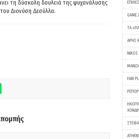
νει τη δύσκολη δουλειά της ψυχανάλυσης
ΕΠΙΘΕ
του Διονύση Δεσύλλα.
GAME 
ΤA «Π
ΑΡΗΣ 
ΝΙΚΟΣ
ΜΑΝΩΛ
FAIR P
ΡΕΠΟΡ
ΗΧΟΓΡ
ΧΟΝΔ
κπομπής
ΣΤΕΦΑ
ATHEN