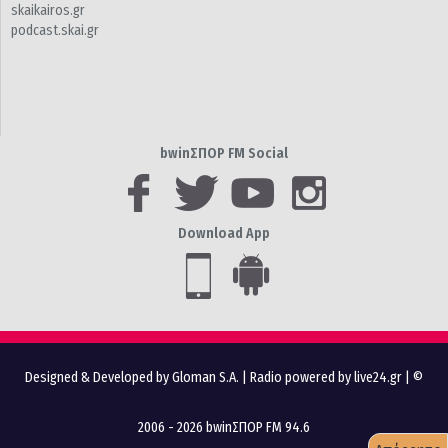
skaikairos.gr
podcast.skai.gr
bwinΣΠΟΡ FM Social
Download App
Designed & Developed by Gloman S.A.
|
Radio powered by live24.gr
| ©
2006 - 2026 bwinΣΠΟΡ FM 94.6