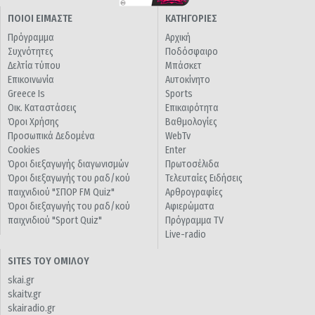
ΠΟΙΟΙ ΕΙΜΑΣΤΕ
ΚΑΤΗΓΟΡΙΕΣ
Πρόγραμμα
Αρχική
Συχνότητες
Ποδόσφαιρο
Δελτία τύπου
Μπάσκετ
Επικοινωνία
Αυτοκίνητο
Greece Is
Sports
Οικ. Καταστάσεις
Επικαιρότητα
Όροι Χρήσης
Βαθμολογίες
Προσωπικά Δεδομένα
WebTv
Cookies
Enter
Όροι διεξαγωγής διαγωνισμών
Πρωτοσέλιδα
Όροι διεξαγωγής του ραδ/κού
Τελευταίες Ειδήσεις
παιχνιδιού "ΣΠΟΡ FM Quiz"
Αρθρογραφίες
Όροι διεξαγωγής του ραδ/κού
Αφιερώματα
παιχνιδιού "Sport Quiz"
Πρόγραμμα TV
Live-radio
SITES ΤΟΥ ΟΜΙΛΟΥ
skai.gr
skaitv.gr
skairadio.gr