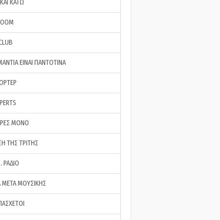
ΚΑΙ ΚΑΤΩ
ROOM
 CLUB
ΜΑΝΤΙΑ ΕΙΝΑΙ ΠΑΝΤΟΤΙΝΑ
ΠΟΡΤΕΡ
XPERTS
ΕΡΕΣ ΜΟΝΟ
ΣΗ ΤΗΣ ΤΡΙΤΗΣ
… ΡΑΔΙΟ
 ΜΕΤΑ ΜΟΥΣΙΚΗΣ
ΠΑΣΧΕΤΟΙ