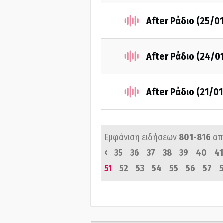
After Ράδιο (25/0
After Ράδιο (24/0
After Ράδιο (21/0
Εμφάνιση ειδήσεων
801-816
απ
‹
35
36
37
38
39
40
41
51
52
53
54
55
56
57