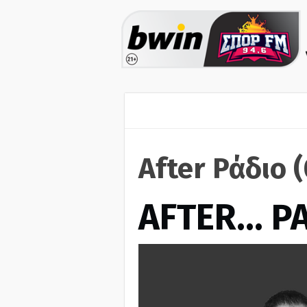
After Ράδιο 
AFTER… Ρ