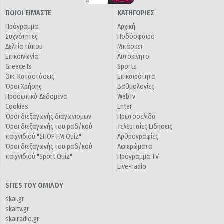
ΠΟΙΟΙ ΕΙΜΑΣΤΕ
ΚΑΤΗΓΟΡΙΕΣ
Πρόγραμμα
Αρχική
Συχνότητες
Ποδόσφαιρο
Δελτία τύπου
Μπάσκετ
Επικοινωνία
Αυτοκίνητο
Greece Is
Sports
Οικ. Καταστάσεις
Επικαιρότητα
Όροι Χρήσης
Βαθμολογίες
Προσωπικά Δεδομένα
WebTv
Cookies
Enter
Όροι διεξαγωγής διαγωνισμών
Πρωτοσέλιδα
Όροι διεξαγωγής του ραδ/κού
Τελευταίες Ειδήσεις
παιχνιδιού "ΣΠΟΡ FM Quiz"
Αρθρογραφίες
Όροι διεξαγωγής του ραδ/κού
Αφιερώματα
παιχνιδιού "Sport Quiz"
Πρόγραμμα TV
Live-radio
SITES ΤΟΥ ΟΜΙΛΟΥ
skai.gr
skaitv.gr
skairadio.gr