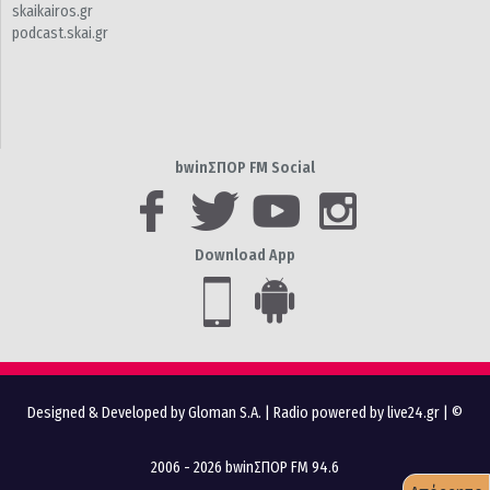
skaikairos.gr
podcast.skai.gr
bwinΣΠΟΡ FM Social
Download App
Designed & Developed by Gloman S.A.
|
Radio powered by live24.gr
| ©
2006 - 2026 bwinΣΠΟΡ FM 94.6