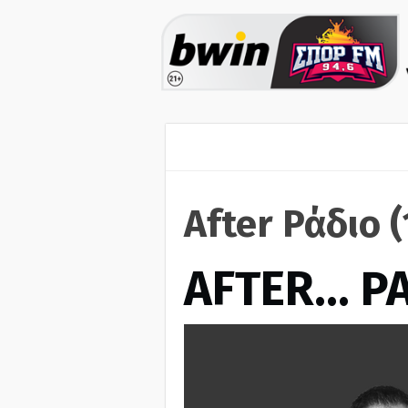
After Ράδιο 
AFTER… Ρ