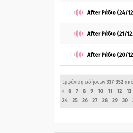
After Ράδιο (24/1
After Ράδιο (21/1
After Ράδιο (20/1
Εμφάνιση ειδήσεων
337-352
από
‹
6
7
8
9
10
11
12
13
24
25
26
27
28
29
30