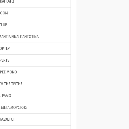
ΚΑΙ ΚΑΤΩ
ROOM
 CLUB
ΜΑΝΤΙΑ ΕΙΝΑΙ ΠΑΝΤΟΤΙΝΑ
ΠΟΡΤΕΡ
XPERTS
ΕΡΕΣ ΜΟΝΟ
ΣΗ ΤΗΣ ΤΡΙΤΗΣ
… ΡΑΔΙΟ
 ΜΕΤΑ ΜΟΥΣΙΚΗΣ
ΠΑΣΧΕΤΟΙ