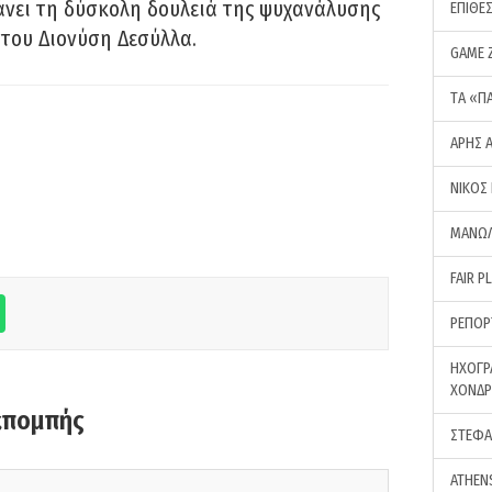
νει τη δύσκολη δουλειά της ψυχανάλυσης
ΕΠΙΘΕ
του Διονύση Δεσύλλα.
GAME 
ΤA «Π
ΑΡΗΣ 
ΝΙΚΟΣ
ΜΑΝΩΛ
FAIR P
ΡΕΠΟΡ
ΗΧΟΓΡ
ΧΟΝΔ
κπομπής
ΣΤΕΦΑ
ATHEN