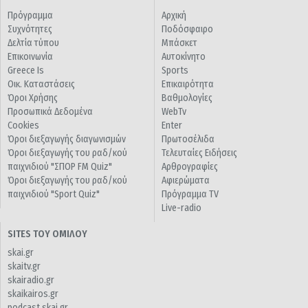
Πρόγραμμα
Αρχική
Συχνότητες
Ποδόσφαιρο
Δελτία τύπου
Μπάσκετ
Επικοινωνία
Αυτοκίνητο
Greece Is
Sports
Οικ. Καταστάσεις
Επικαιρότητα
Όροι Χρήσης
Βαθμολογίες
Προσωπικά Δεδομένα
WebTv
Cookies
Enter
Όροι διεξαγωγής διαγωνισμών
Πρωτοσέλιδα
Όροι διεξαγωγής του ραδ/κού
Τελευταίες Ειδήσεις
παιχνιδιού "ΣΠΟΡ FM Quiz"
Αρθρογραφίες
Όροι διεξαγωγής του ραδ/κού
Αφιερώματα
παιχνιδιού "Sport Quiz"
Πρόγραμμα TV
Live-radio
SITES ΤΟΥ ΟΜΙΛΟΥ
skai.gr
skaitv.gr
skairadio.gr
skaikairos.gr
podcast.skai.gr