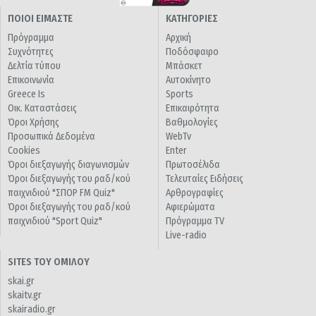
ΠΟΙΟΙ ΕΙΜΑΣΤΕ
ΚΑΤΗΓΟΡΙΕΣ
Πρόγραμμα
Αρχική
Συχνότητες
Ποδόσφαιρο
Δελτία τύπου
Μπάσκετ
Επικοινωνία
Αυτοκίνητο
Greece Is
Sports
Οικ. Καταστάσεις
Επικαιρότητα
Όροι Χρήσης
Βαθμολογίες
Προσωπικά Δεδομένα
WebTv
Cookies
Enter
Όροι διεξαγωγής διαγωνισμών
Πρωτοσέλιδα
Όροι διεξαγωγής του ραδ/κού
Τελευταίες Ειδήσεις
παιχνιδιού "ΣΠΟΡ FM Quiz"
Αρθρογραφίες
Όροι διεξαγωγής του ραδ/κού
Αφιερώματα
παιχνιδιού "Sport Quiz"
Πρόγραμμα TV
Live-radio
SITES ΤΟΥ ΟΜΙΛΟΥ
skai.gr
skaitv.gr
skairadio.gr