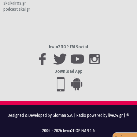
skaikairos.gr
podcast.skai.gr
bwinΣΠΟΡ FM Social
Download App
Designed & Developed by Gloman S.A.
|
Radio powered by live24.gr
| ©
2006 - 2026 bwinΣΠΟΡ FM 94.6