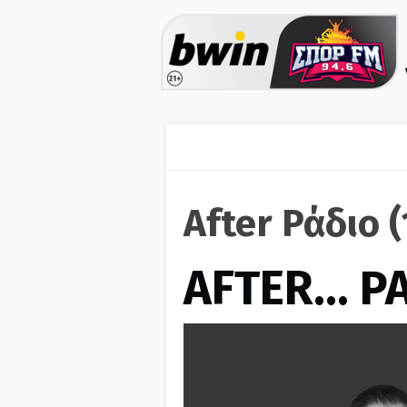
After Ράδιο 
AFTER… Ρ