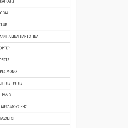
ΚΑΙ ΚΑΤΩ
ROOM
 CLUB
ΜΑΝΤΙΑ ΕΙΝΑΙ ΠΑΝΤΟΤΙΝΑ
ΠΟΡΤΕΡ
XPERTS
ΕΡΕΣ ΜΟΝΟ
ΣΗ ΤΗΣ ΤΡΙΤΗΣ
… ΡΑΔΙΟ
 ΜΕΤΑ ΜΟΥΣΙΚΗΣ
ΠΑΣΧΕΤΟΙ