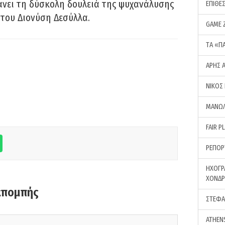
νει τη δύσκολη δουλειά της ψυχανάλυσης
ΕΠΙΘΕ
του Διονύση Δεσύλλα.
GAME 
ΤA «Π
ΑΡΗΣ 
ΝΙΚΟΣ
ΜΑΝΩΛ
FAIR P
ΡΕΠΟΡ
ΗΧΟΓΡ
ΧΟΝΔ
κπομπής
ΣΤΕΦΑ
ATHEN